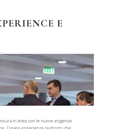
EXPERIENCE E
 misura in linea con le nuove esigenze:
ne. Creare esperienze piuttosto che