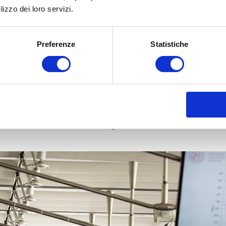
lizzo dei loro servizi.
zione Continua in Medicina che consente al personale medico di 
ella location, oltre ai vincoli etici e ministeriali, devono essere 
ccasione ideale per condividere idee ed argomenti, costruire e con
Preferenze
Statistiche
READ MORE
4 Luglio 2023
EVENTI B2B: QUALE LOCA