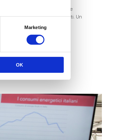
aggiornare e migliorare le proprie
considerati tutti i servizi coinvolti. Un
solidare relazioni, attrarre
Marketing
OK
TION?