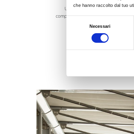
che hanno raccolto dal tuo uti
Un evento ECM è un corso di Educa
competenze professionali. Nella scelta d
Selezione
evento ben organizzato è l’o
Necessari
del
consenso
GLI 