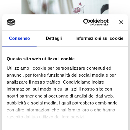
Consenso
Dettagli
Informazioni sui cookie
Questo sito web utilizza i cookie
Utilizziamo i cookie per personalizzare contenuti ed
5 CONSIGLI UTILI PER
annunci, per fornire funzionalità dei social media e per
ORGANIZZARE UN
analizzare il nostro traffico. Condividiamo inoltre
informazioni sul modo in cui utilizzi il nostro sito con i
EVENTO CON UN
nostri partner che si occupano di analisi dei dati web,
BUDGET CONTENUTO
pubblicità e social media, i quali potrebbero combinarle
Grazie alla versatilità degli spazi, agli arredi
con altre informazioni che hai fornito loro o che hanno
integrati, alle risorse disponibili, sarà
raccolto dal tuo utilizzo dei loro servizi.
possibile creare un