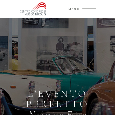
MENU
L
'
E
V
E
N
T
O
P
E
R
F
E
T
T
O
Non esiste. Esiste