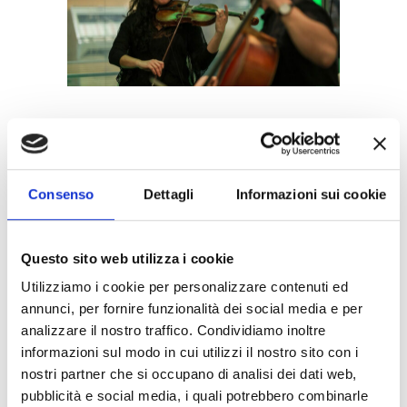
2. Meeting aziendali con e Cocktail
Si tratta di evento certamente
più
Consenso
Dettagli
Informazioni sui cookie
professionale
dato che prevede un
momento di confronto lavorativo, ma che
può risultare molto gradevole se curato nei
Questo sito web utilizza i cookie
dettagli.
Utilizziamo i cookie per personalizzare contenuti ed
Prevediamo
i giusti punti di appoggio e
annunci, per fornire funzionalità dei social media e per
aree relax
dove conversare
analizzare il nostro traffico. Condividiamo inoltre
piacevolmente. La realizzazione di menù o
informazioni sul modo in cui utilizzi il nostro sito con i
drink personalizzati, possono essere un
nostri partner che si occupano di analisi dei dati web,
elemento distintivo, ma privilegiamo anche
pubblicità e social media, i quali potrebbero combinarle