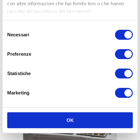
le eccellenze tipiche del territorio
con
con altre informazioni che hai fornito loro o che hanno
una presentazione originale e creativa.
raccolto dal tuo utilizzo dei loro servizi.
L’enogastronomia veronese
regala
Selezione
numerosi spunti grazie ai suoi vini, ai
Necessari
del
formaggi nonché ai dolci della tradizione, fra
consenso
tutti il
Pandoro
.
Preferenze
Statistiche
Marketing
OK