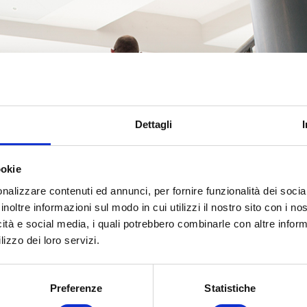
Dettagli
perché il tuo obiettivo è realizzare facilmente un evento di succes
si tratti di una riunione di lavoro, un convegno, il lancio di un 
ookie
un evento vincente rappresenta oggi il nostro miglior
nalizzare contenuti ed annunci, per fornire funzionalità dei socia
inoltre informazioni sul modo in cui utilizzi il nostro sito con i n
READ MORE
icità e social media, i quali potrebbero combinarle con altre inform
lizzo dei loro servizi.
Preferenze
Statistiche