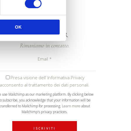
OK
NEWSLETTER
Rimaniamo in contatto.
Email
*
Presa visione dell’ Informativa Privacy
acconsento al trattamento dei dati personali.
 use Mailchimp as our marketing platform. By clicking below
to subscribe, you acknowledge that your information will be
transferred to Mailchimp for processing.
Learn more
about
Mailchimp's privacy practices.