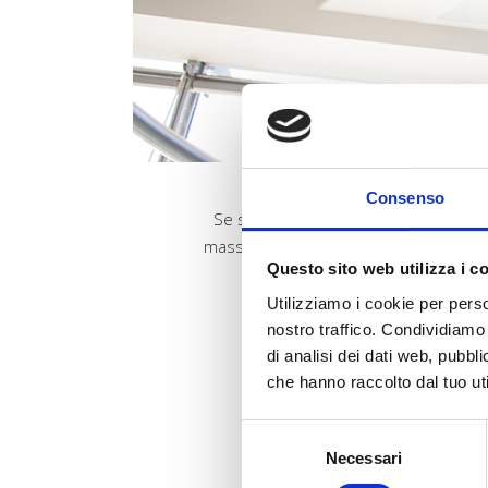
Consenso
Se stai per leggere questo articolo è 
massimo risultato e minimo sforzo! Che 
Questo sito web utilizza i c
Utilizziamo i cookie per perso
nostro traffico. Condividiamo 
di analisi dei dati web, pubbl
che hanno raccolto dal tuo uti
Selezione
Necessari
del
consenso